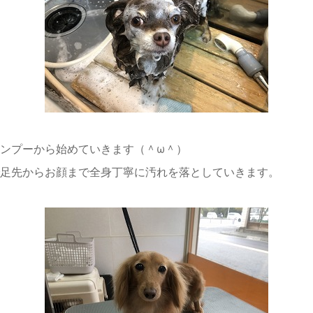
ンプーから始めていきます（＾ω＾）
足先からお顔まで全身丁寧に汚れを落としていきます。