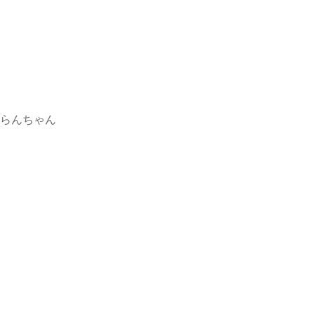
らんちゃん