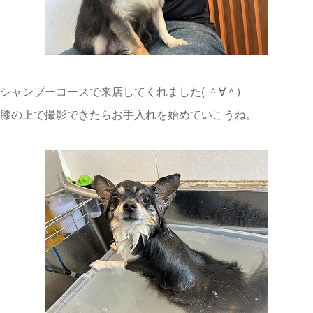
シャンプーコースで来店してくれました( ＾∀＾)
膝の上で撮影できたらお手入れを始めていこうね。