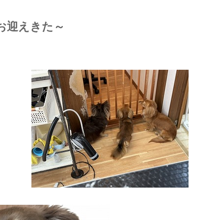
お迎えきた～