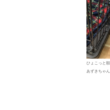
ひょこっと順
あずきちゃん