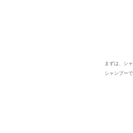
まずは、シャ
シャンプーで