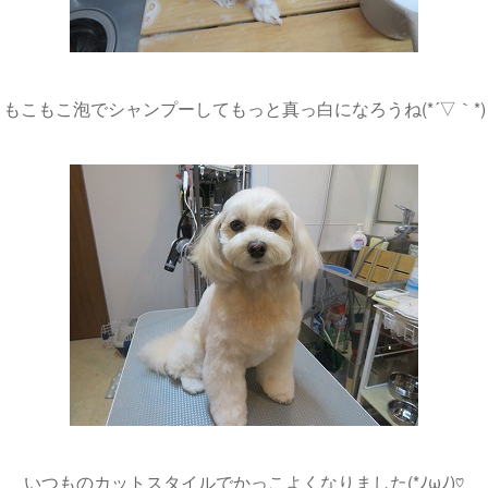
もこもこ泡でシャンプーしてもっと真っ白になろうね(*´▽｀*)
いつものカットスタイルでかっこよくなりました(*ﾉωﾉ)♡