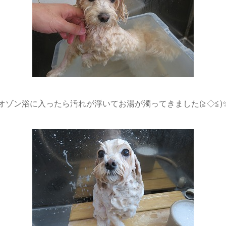
オゾン浴に入ったら汚れが浮いてお湯が濁ってきました(≧◇≦)