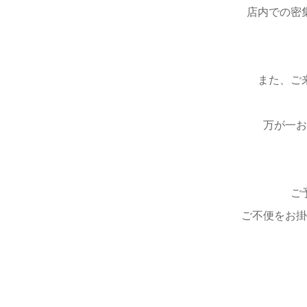
店内での密
また、ご
万が一お
ご
ご不便をお掛