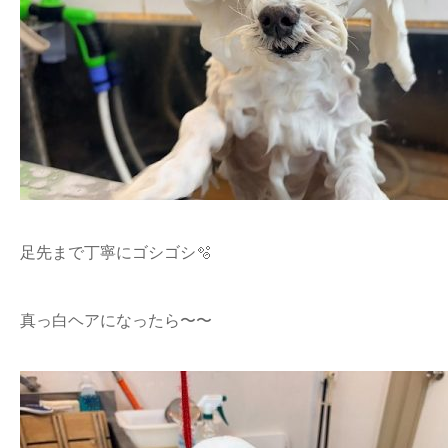
足先まで丁寧にゴシゴシ🫧
真っ白ヘアになったら〜〜