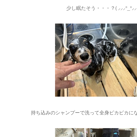
少し眠たそう・・・？( ⸝⸝⸝°_°⸝⸝⸝