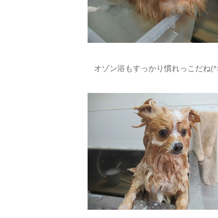
オゾン浴もすっかり慣れっこだね(^з^