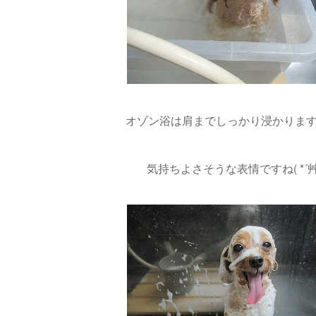
オゾン浴は肩までしっかり浸かります(^
気持ちよさそうな表情ですね( *´艸