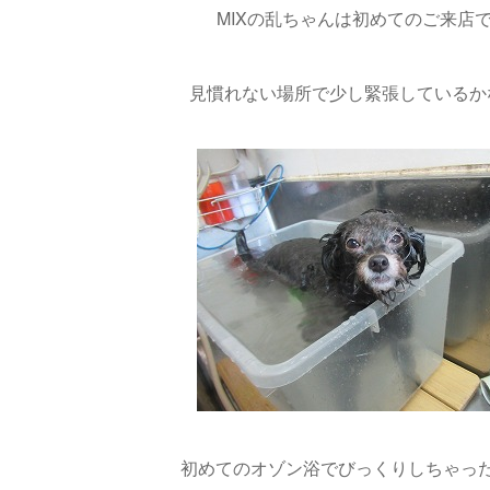
MIXの乱ちゃんは初めてのご来店
見慣れない場所で少し緊張しているかな
初めてのオゾン浴でびっくりしちゃったね(*