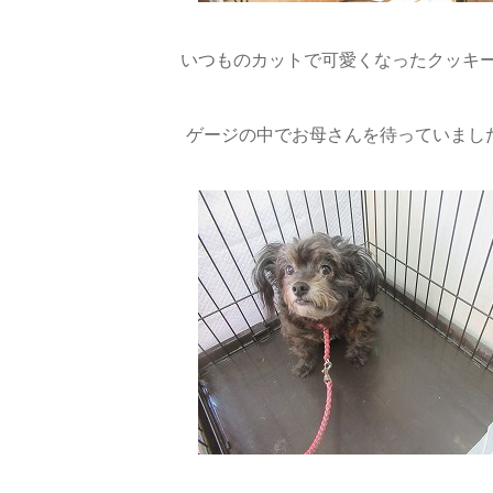
いつものカットで可愛くなったクッキー
ゲージの中でお母さんを待っていました(*