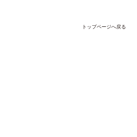
トップページへ戻る