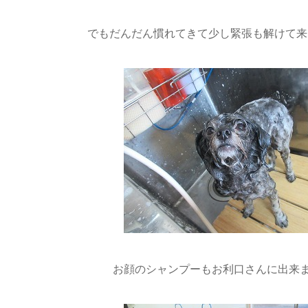
でもだんだん慣れてきて少し緊張も解けて来
お顔のシャンプーもお利口さんに出来