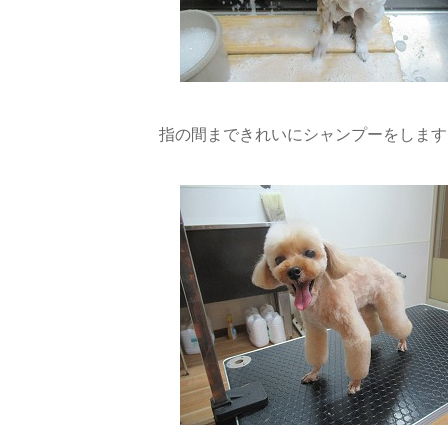
指の間まできれいにシャンプーをします(