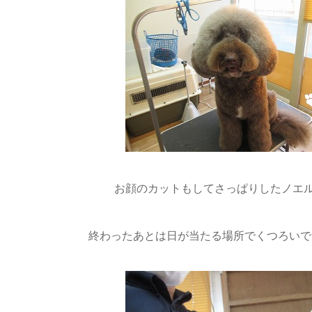
お顔のカットもしてさっぱりしたノエ
終わったあとは日が当たる場所でくつろいでい