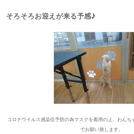
そろそろお迎えが来る予感♪
コロナウイルス感染症予防の為マスクを着用の上、わんち
でお願い致します。