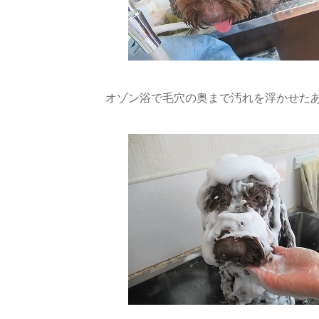
オゾン浴で毛穴の奥まで汚れを浮かせた