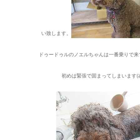
い致します。
ドゥードゥルのノエルちゃんは一番乗りで来
初めは緊張で固まってしまいます(≧