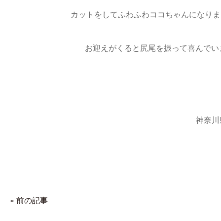
カットをしてふわふわココちゃんになりました
お迎えがくると尻尾を振って喜んでいま
神奈川
« 前の記事