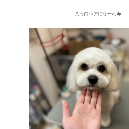
真っ白ヘアになーれ☁