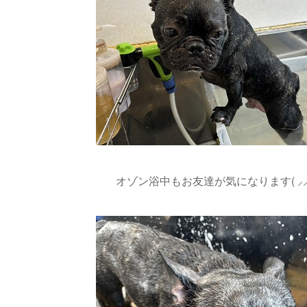
オゾン浴中もお友達が気になります( ⸝⸝⸝°_