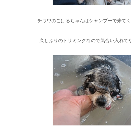
チワワのこはるちゃんはシャンプーで来てくれま
久しぶりのトリミングなので気合い入れて