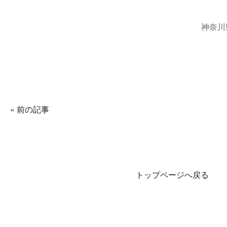
神奈川
« 前の記事
トップページへ戻る