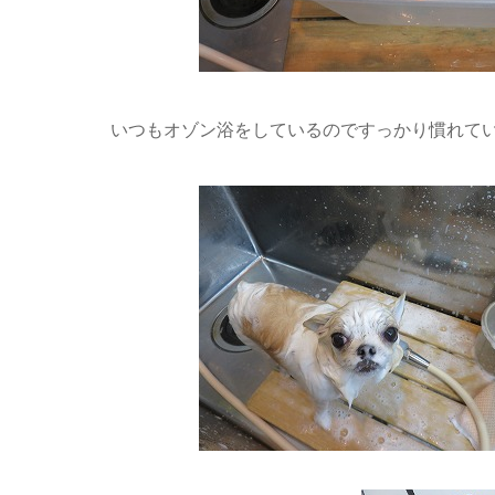
いつもオゾン浴をしているのですっかり慣れて