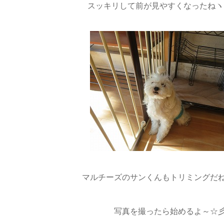
スッキリして前が見やすくなったねヽ(^
マルチーズのサンくんもトリミングだね(∩
写真を撮ったら始めるよ～☆