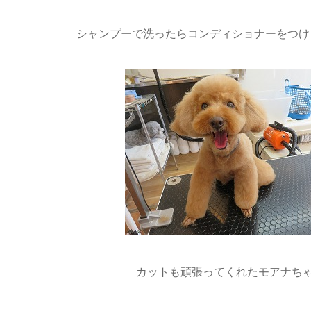
シャンプーで洗ったらコンディショナーをつけま
カットも頑張ってくれたモアナち