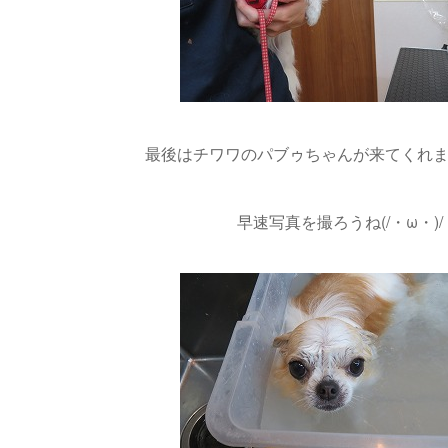
最後はチワワのパブゥちゃんが来てくれました
早速写真を撮ろうね(/・ω・)/