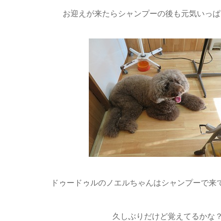
お迎えが来たらシャンプーの後も元気いっぱいで
ドゥードゥルのノエルちゃんはシャンプーで来てくれ
久しぶりだけど覚えてるかな