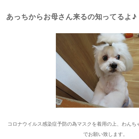
あっちからお母さん来るの知ってるよ♪
コロナウイルス感染症予防の為マスクを着用の上、わんち
でお願い致します。