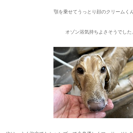
顎を乗せてうっとり顔のクリームくん( ^
オゾン浴気持ちよさそうでした