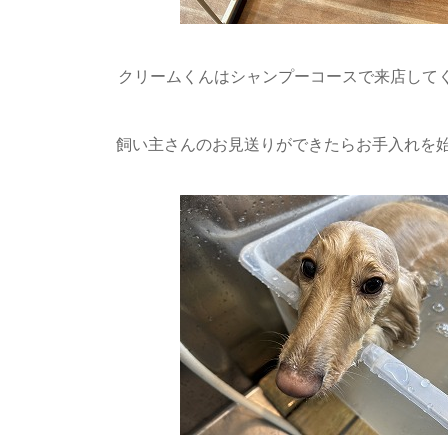
クリームくんはシャンプーコースで来店してくれま
飼い主さんのお見送りができたらお手入れを