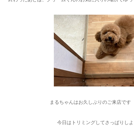
まるちゃんはお久しぶりのご来店です
今日はトリミングしてさっぱりしよ