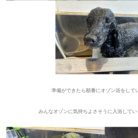
準備ができたら順番にオゾン浴をして
みんなオゾンに気持ちよさそうに入浴していまし