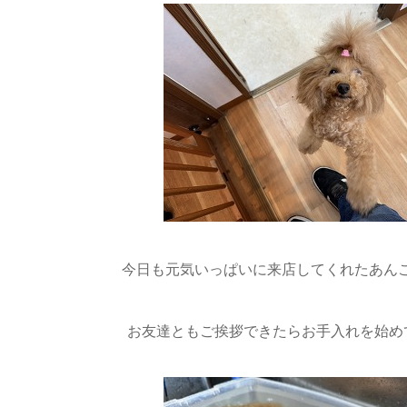
今日も元気いっぱいに来店してくれたあんこちゃ
お友達ともご挨拶できたらお手入れを始め