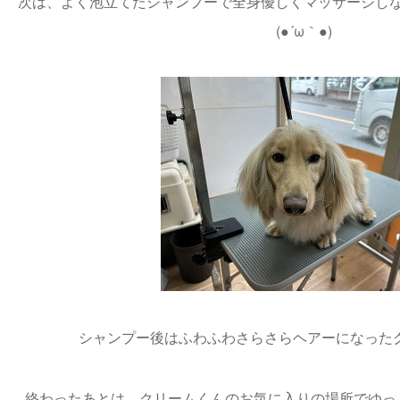
次は、よく泡立てたシャンプーで全身優しくマッサージし
(●´ω｀●)
シャンプー後はふわふわさらさらヘアーになったクリ
終わったあとは、クリームくんのお気に入りの場所でゆっ