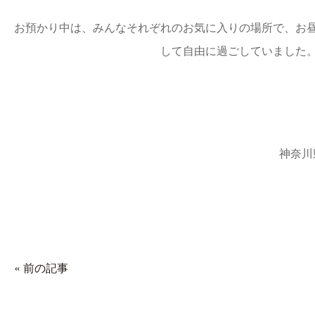
お預かり中は、みんなそれぞれのお気に入りの場所で、お
して自由に過ごしていました
神奈川
« 前の記事